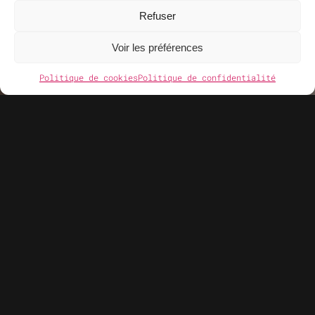
Politique de Confidentialité
Refuser
Conditions Générales d'utilisation (CGU)
Voir les préférences
Politique de cookies
Politique de confidentialité