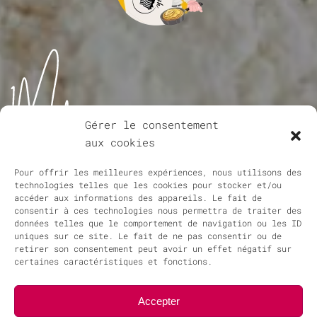
NOS PARTENAIRES
Saint Pierre Plouescat
Hermine Kernic Handball
Plouescat Actions
Créatem
Gérer le consentement
Casino Partouche Plouescat
aux cookies
LIENS UTILES
Pour offrir les meilleures expériences, nous utilisons des
technologies telles que les cookies pour stocker et/ou
accéder aux informations des appareils. Le fait de
Mairie de Plouescat
consentir à ces technologies nous permettra de traiter des
Office du Tourisme de Plouescat
données telles que le comportement de navigation ou les ID
uniques sur ce site. Le fait de ne pas consentir ou de
retirer son consentement peut avoir un effet négatif sur
MENTIONS LÉGALES
certaines caractéristiques et fonctions.
Mentions légales
Accepter
Gestion des cookies